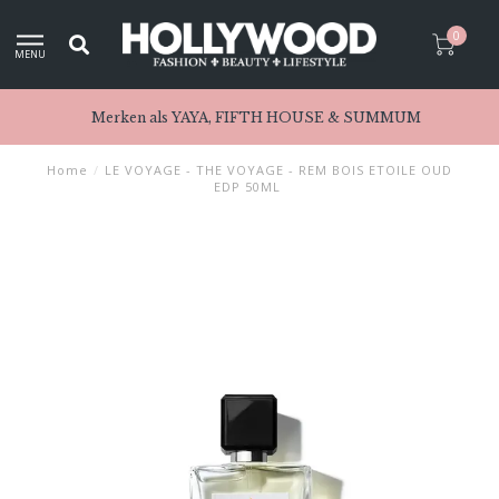
0
MENU
Merken als YAYA, FIFTH HOUSE & SUMMUM
Home
/
LE VOYAGE - THE VOYAGE - REM BOIS ETOILE OUD
EDP 50ML