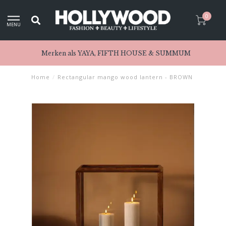
0
MENU
Merken als YAYA, FIFTH HOUSE & SUMMUM
Home
/
Rectangular mango wood lantern - BROWN