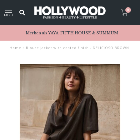
0
MENU
Merken als YAYA, FIFTH HOUSE & SUMMUM
Home
/
Blouse jacket with coated finish - DELICIOSO BROWN