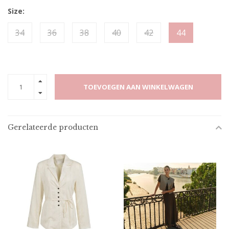
Size:
34
36
38
40
42
44
TOEVOEGEN AAN WINKELWAGEN
Gerelateerde producten