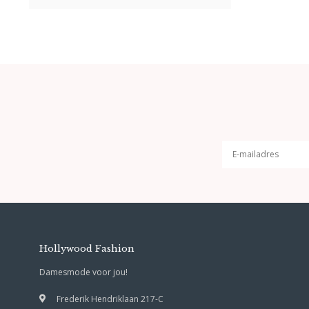
Hollywood Fashion
Damesmode voor jou!
Frederik Hendriklaan 217-C