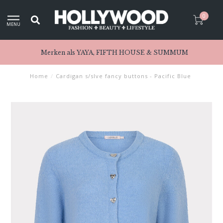
0
MENU
Merken als YAYA, FIFTH HOUSE & SUMMUM
Home
/
Cardigan s/slve fancy buttons - Pacific Blue