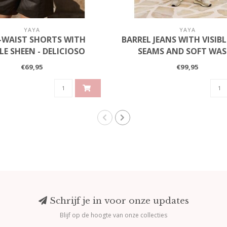
YAYA
YAYA
-WAIST SHORTS WITH
BARREL JEANS WITH VISIB
LE SHEEN - DELICIOSO
SEAMS AND SOFT WAS
BROWN
SANDSTONE BEIGE
€69,95
€99,95
Schrijf je in voor onze updates
Blijf op de hoogte van onze collecties