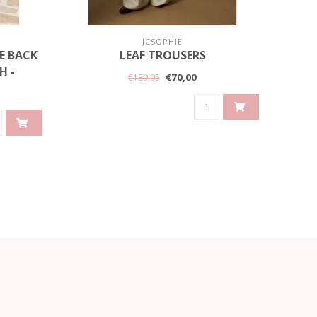
JCSOPHIE
LE BACK
LEAF TROUSERS
BER
H -
WAIS
€70,00
€139,95