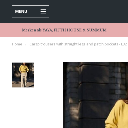
MENU
Merken als YAYA, FIFTH HOUSE & SUMMUM
Home
/
Cargo trousers with straight legs and patch pockets - L32