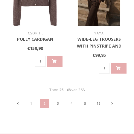
JCSOPHIE
YAYA
POLLY CARDIGAN
WIDE-LEG TROUSERS
WITH PINSTRIPE AND
€159,90
SATIN DETAILS - SLATE
€99,95
BLACK BROWN DESSIN
Toon
25
-
48
van 368
1
2
3
4
5
16