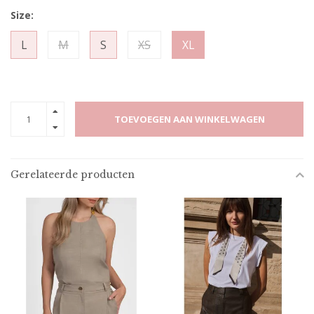
Size:
L
M
S
XS
XL
TOEVOEGEN AAN WINKELWAGEN
Gerelateerde producten