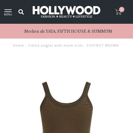
0
MENU
Merken als YAYA, FIFTH HOUSE & SUMMUM
Home
/
Fitted singlet with mesh trim - FOXTROT BROWN