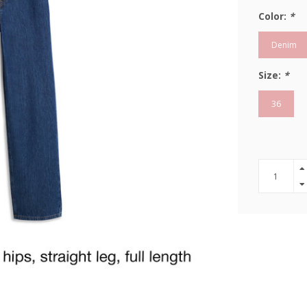
Color:
*
Denim
Size:
*
36