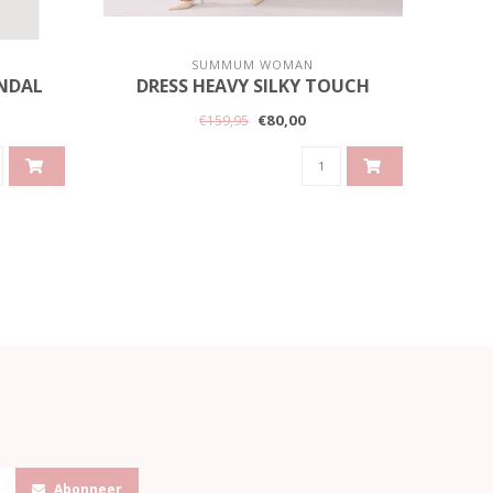
SUMMUM WOMAN
NDAL
DRESS HEAVY SILKY TOUCH
R
€80,00
€159,95
Abonneer