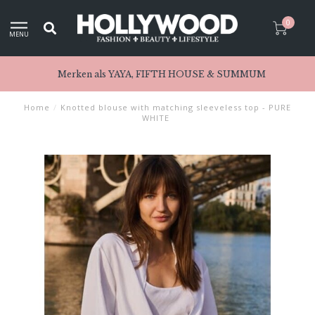
0
MENU
Merken als YAYA, FIFTH HOUSE & SUMMUM
Home
/
Knotted blouse with matching sleeveless top - PURE
WHITE