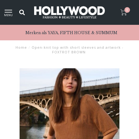
0
MENU
Merken als YAYA, FIFTH HOUSE & SUMMUM
Home
/
Open-knit top with short sleeves and artwork -
FOXTROT BROWN