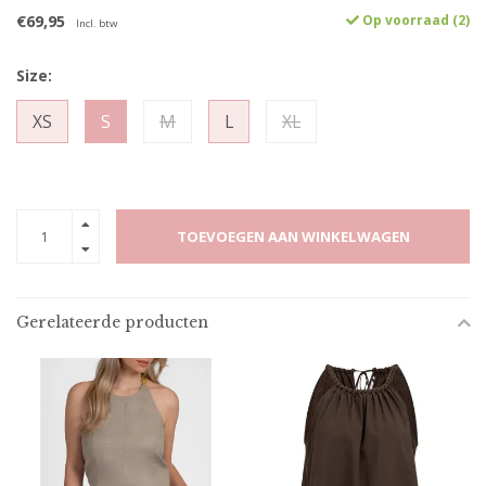
€69,95
Op voorraad (2)
Incl. btw
Size:
XS
S
M
L
XL
TOEVOEGEN AAN WINKELWAGEN
Gerelateerde producten