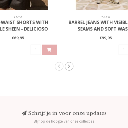
YAYA
YAYA
-WAIST SHORTS WITH
BARREL JEANS WITH VISIB
LE SHEEN - DELICIOSO
SEAMS AND SOFT WAS
BROWN
SANDSTONE BEIGE
€69,95
€99,95
Schrijf je in voor onze updates
Blijf op de hoogte van onze collecties