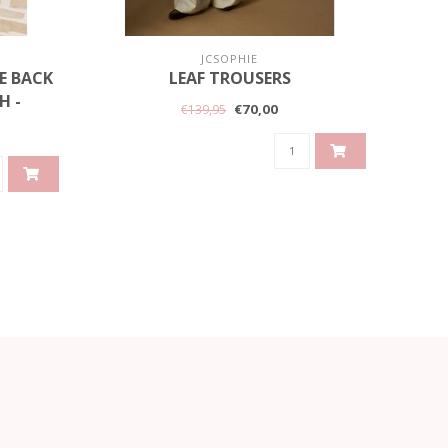
JCSOPHIE
LE BACK
LEAF TROUSERS
BER
H -
WAIS
€70,00
€139,95