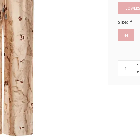
FLOWERS
Size:
*
44