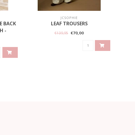
JCSOPHIE
LE BACK
LEAF TROUSERS
BER
H -
WAIS
€70,00
€139,95