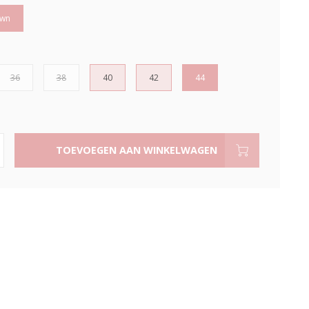
own
36
38
40
42
44
TOEVOEGEN AAN WINKELWAGEN