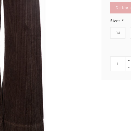
Dark br
Size:
*
34