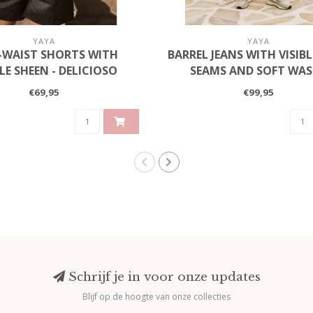
YAYA
YAYA
-WAIST SHORTS WITH
BARREL JEANS WITH VISIB
LE SHEEN - DELICIOSO
SEAMS AND SOFT WAS
BROWN
SANDSTONE BEIGE
€69,95
€99,95
Schrijf je in voor onze updates
Blijf op de hoogte van onze collecties