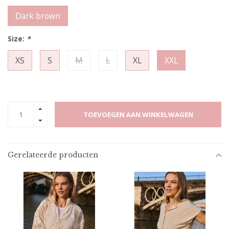
Dark brown
Size:
*
XS
S
M
L
XL
XXL
TOEVOEGEN AAN WINKELWAGEN
Gerelateerde producten