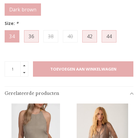
Dark brown
Size:
*
34
36
38
40
42
44
TOEVOEGEN AAN WINKELWAGEN
Gerelateerde producten