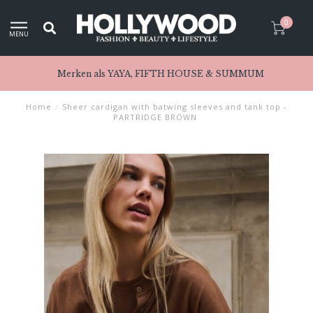
0
MENU
Merken als YAYA, FIFTH HOUSE & SUMMUM
Home
/
Sheer cardigan with batwing sleeves and tank top -
PARTRIDGE BROWN