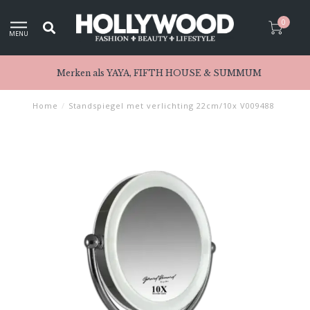
0
MENU
Merken als YAYA, FIFTH HOUSE & SUMMUM
Home
/
Standspiegel met verlichting 22cm/10x V009488