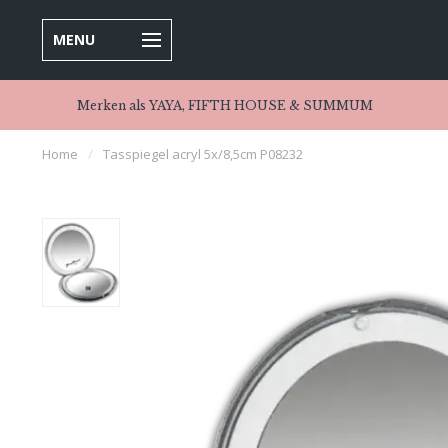
MENU
Merken als YAYA, FIFTH HOUSE & SUMMUM
Home
/
Tasspiegel acryl 5x/8,5cm P08232