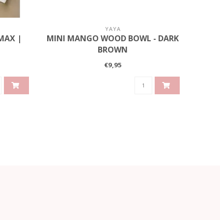
YAYA
MAX |
MINI MANGO WOOD BOWL - DARK
DU
BROWN
€9,95