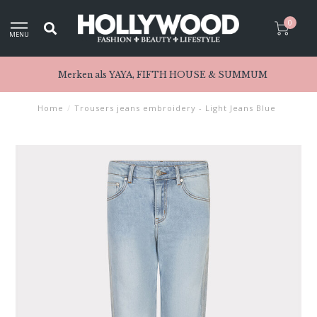
0
MENU
Merken als YAYA, FIFTH HOUSE & SUMMUM
Home
/
Trousers jeans embroidery - Light Jeans Blue