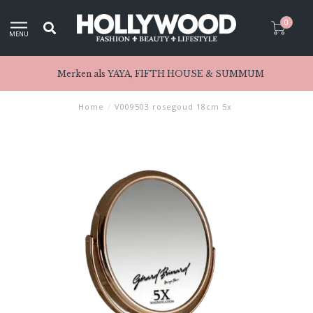
0
MENU
Merken als YAYA, FIFTH HOUSE & SUMMUM
Home
/
V009503 rosegoud 18cm 5x