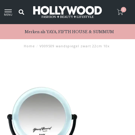
0
MENU
Merken als YAYA, FIFTH HOUSE & SUMMUM
Home
/
V009509 wandspiegel zwart 22cm 10x