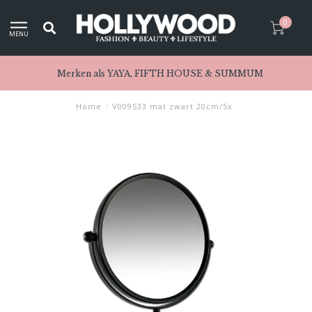
0
MENU
Merken als YAYA, FIFTH HOUSE & SUMMUM
Home
/
V009533 mat zwart 20cm/5x