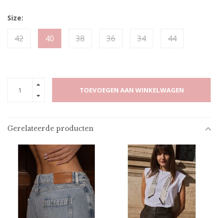
Size:
42
40
38
36
34
44
TOEVOEGEN AAN WINKELWAGEN
Gerelateerde producten