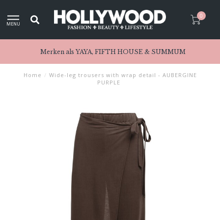
0
MENU
Merken als YAYA, FIFTH HOUSE & SUMMUM
Home
/
Wide-leg trousers with wrap detail - AUBERGINE
PURPLE