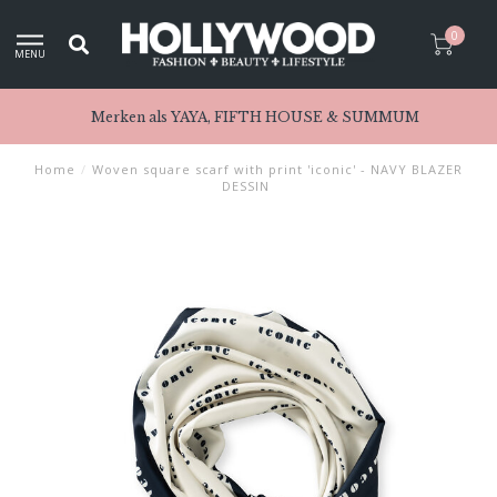
0
MENU
Merken als YAYA, FIFTH HOUSE & SUMMUM
Home
/
Woven square scarf with print 'iconic' - NAVY BLAZER
DESSIN