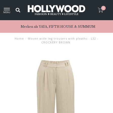
0
MENU
Merken als YAYA, FIFTH HOUSE & SUMMUM
Home
/
Woven wide leg trousers with pleaths - L32 -
CROCKERY BROWN